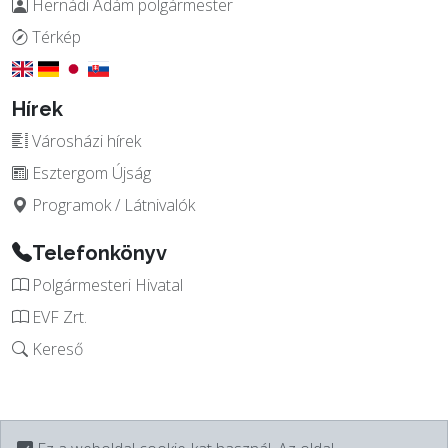
Hernádi Ádám polgármester
Térkép
Hírek
Városházi hírek
Esztergom Újság
Programok / Látnivalók
Telefonkönyv
Polgármesteri Hivatal
EVF Zrt.
Kereső