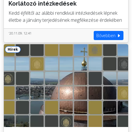
Korlátozó intézkedések
Kedd éjféltől az alábbi rendkívüli intézkedések lépnek
életbe a járvány terjedésének megfékezése érdekében
'20.11.09. 12:41
Bővebben
Hírek