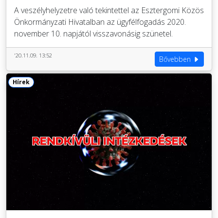
A veszélyhelyzetre való tekintettel az Esztergomi Közös
Önkormányzati Hivatalban az ügyfélfogadás 2020.
november 10. napjától visszavonásig szünetel.
'20.11.09. 13:52
Bővebben
Hírek