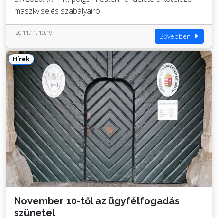
maszkviselés szabályairól
'20.11.11. 10:19
Bővebben
Hírek
November 10-től az ügyfélfogadás
szünetel