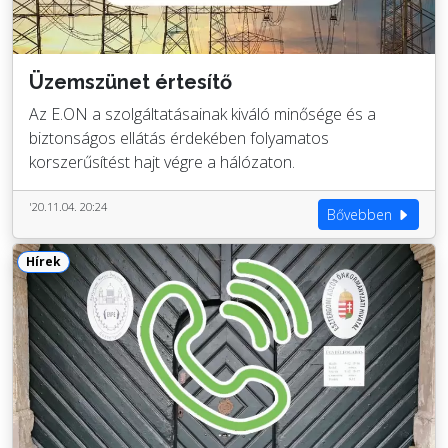
Üzemszünet értesítő
Az E.ON a szolgáltatásainak kiváló minősége és a
biztonságos ellátás érdekében folyamatos
korszerűsítést hajt végre a hálózaton.
'20.11.04. 20:24
Bővebben
Hírek