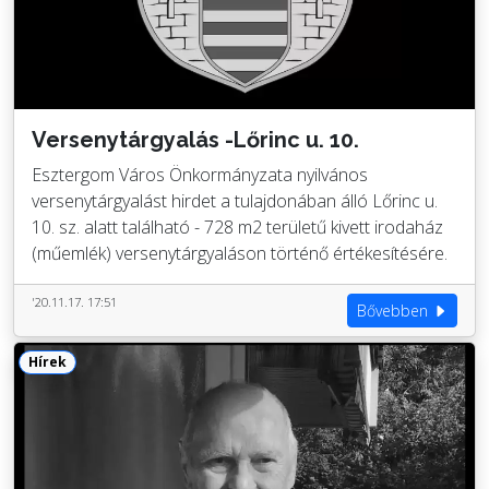
Versenytárgyalás -Lőrinc u. 10.
Esztergom Város Önkormányzata nyilvános
versenytárgyalást hirdet a tulajdonában álló Lőrinc u.
10. sz. alatt található - 728 m2 területű kivett irodaház
(műemlék) versenytárgyaláson történő értékesítésére.
'20.11.17. 17:51
Bővebben
Hírek