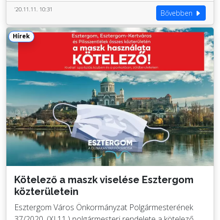
'20.11.11. 10:31
Bővebben
Hírek
Kötelező a maszk viselése Esztergom
közterületein
Esztergom Város Önkormányzat Polgármesterének
37/2020. (XI.11.) polgármesteri rendelete a kötelező