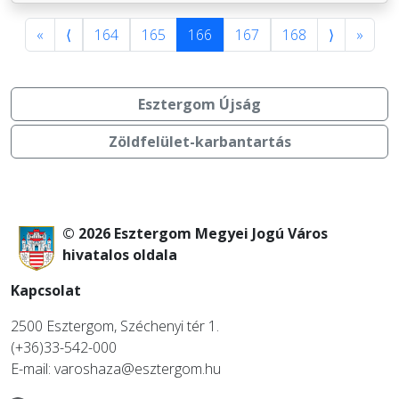
«
⟨
164
165
166
167
168
⟩
»
Esztergom Újság
Zöldfelület-karbantartás
© 2026 Esztergom Megyei Jogú Város
hivatalos oldala
Kapcsolat
2500 Esztergom, Széchenyi tér 1.
(+36)33-542-000
E-mail: varoshaza@esztergom.hu