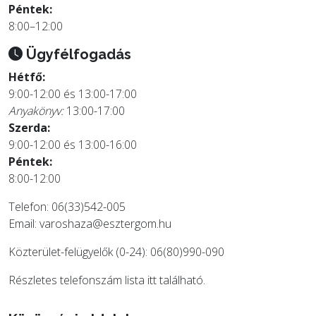
Péntek:
8:00–12:00
Ügyfélfogadás
Hétfő:
9:00-12:00 és 13:00-17:00
Anyakönyv:
13:00-17:00
Szerda:
9:00-12:00 és 13:00-16:00
Péntek:
8:00-12:00
Telefon: 06(33)542-005
Email:
varoshaza@esztergom.hu
Közterület-felügyelők (0-24): 06(80)990-090
Részletes telefonszám lista
itt
található.