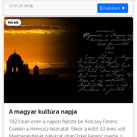
'21.01.25. 09:36
Bővebben
Hírek
A magyar kultúra napja
1823-ban ezen a napon fejezte be Kölcsey Ferenc
Csekén a Himnusz kéziratát. Ekkor a költő 33 éves volt.
Megzenésítését pályázat útján Erkel Ferenc nyerte, s