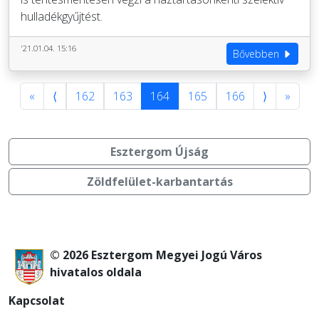
hulladékgyűjtést.
'21.01.04. 15:16
Bővebben
«
⟨
162
163
164
165
166
⟩
»
Esztergom Újság
Zöldfelület-karbantartás
© 2026 Esztergom Megyei Jogú Város
hivatalos oldala
Kapcsolat