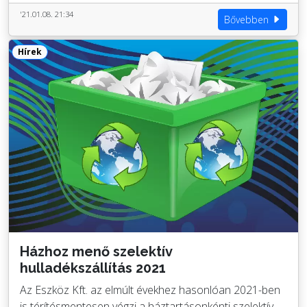
'21.01.08. 21:34
Bővebben
Hírek
Házhoz menő szelektív
hulladékszállítás 2021
Az Eszköz Kft. az elmúlt évekhez hasonlóan 2021-ben
is térítésmentesen végzi a háztartásonkénti szelektív