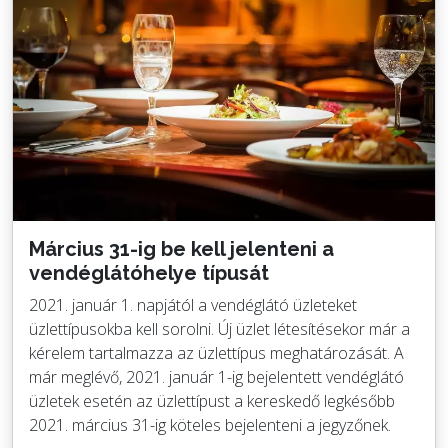
Március 31-ig be kell jelenteni a
vendéglátóhelye típusát
2021. január 1. napjától a vendéglátó üzleteket
üzlettípusokba kell sorolni. Új üzlet létesítésekor már a
kérelem tartalmazza az üzlettípus meghatározását. A
már meglévő, 2021. január 1-ig bejelentett vendéglátó
üzletek esetén az üzlettípust a kereskedő legkésőbb
2021. március 31-ig köteles bejelenteni a jegyzőnek.