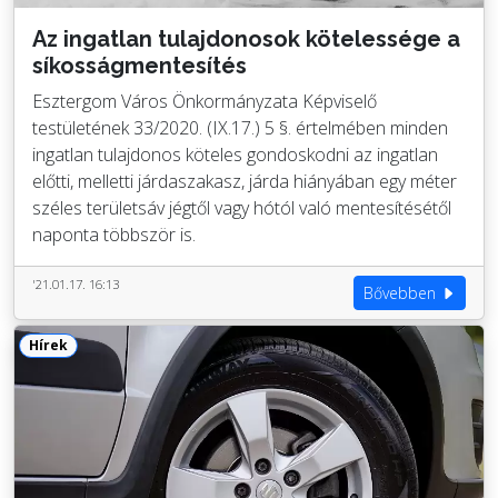
Az ingatlan tulajdonosok kötelessége a
síkosságmentesítés
Esztergom Város Önkormányzata Képviselő
testületének 33/2020. (IX.17.) 5 §. értelmében minden
ingatlan tulajdonos köteles gondoskodni az ingatlan
előtti, melletti járdaszakasz, járda hiányában egy méter
széles területsáv jégtől vagy hótól való mentesítésétől
naponta többször is.
'21.01.17. 16:13
Bővebben
Hírek