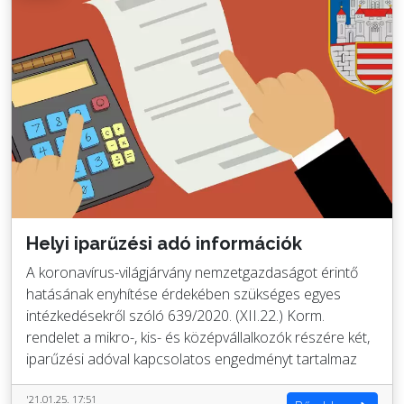
Helyi iparűzési adó információk
A koronavírus-világjárvány nemzetgazdaságot érintő
hatásának enyhítése érdekében szükséges egyes
intézkedésekről szóló 639/2020. (XII.22.) Korm.
rendelet a mikro-, kis- és középvállalkozók részére két,
iparűzési adóval kapcsolatos engedményt tartalmaz
'21.01.25. 17:51