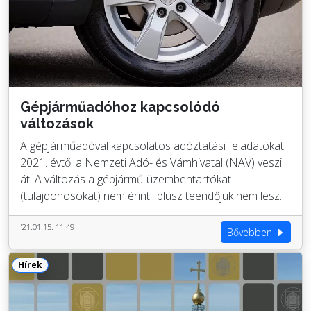
Gépjárműadóhoz kapcsolódó
változások
A gépjárműadóval kapcsolatos adóztatási feladatokat
2021. évtől a Nemzeti Adó- és Vámhivatal (NAV) veszi
át. A változás a gépjármű-üzembentartókat
(tulajdonosokat) nem érinti, plusz teendőjük nem lesz.
'21.01.15. 11:49
Bővebben
Hírek