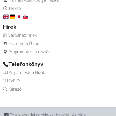
Hernádi Ádám polgármester
Térkép
Hírek
Városházi hírek
Esztergom Újság
Programok / Látnivalók
Telefonkönyv
Polgármesteri Hivatal
EVF Zrt.
Kereső
Ez a weboldal cookie-kat használ. Az oldal