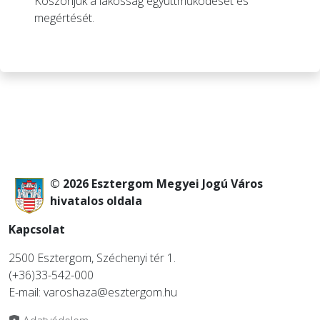
Köszönjük a lakosság együttműködését és
megértését.
© 2026 Esztergom Megyei Jogú Város
hivatalos oldala
Kapcsolat
2500 Esztergom, Széchenyi tér 1.
(+36)33-542-000
E-mail: varoshaza@esztergom.hu