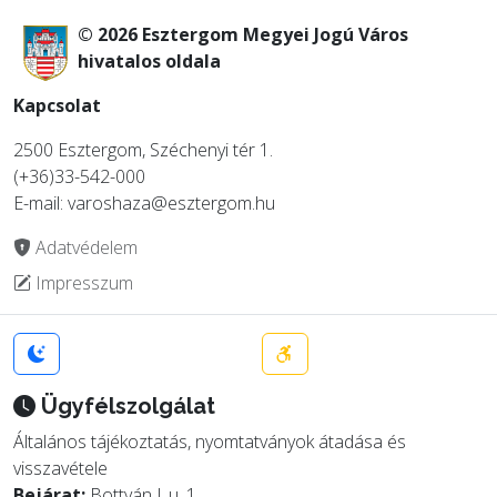
© 2026 Esztergom Megyei Jogú Város
hivatalos oldala
Kapcsolat
2500 Esztergom, Széchenyi tér 1.
(+36)33-542-000
E-mail: varoshaza@esztergom.hu
Adatvédelem
Impresszum
Ügyfélszolgálat
Általános tájékoztatás, nyomtatványok átadása és
visszavétele
Bejárat:
Bottyán J. u. 1.