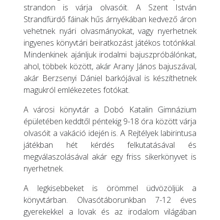
strandon is várja olvasóit. A Szent István
Strandfürdő fáinak hűs árnyékában kedvező áron
vehetnek nyári olvasmányokat, vagy nyerhetnek
ingyenes könyvtári beiratkozást játékos totónkkal.
Mindenkinek ajánljuk irodalmi bajuszpróbálónkat,
ahol, többek között, akár Arany János bajuszával,
akár Berzsenyi Dániel barkójával is készíthetnek
magukról emlékezetes fotókat.
A városi könyvtár a Dobó Katalin Gimnázium
épületében keddtől péntekig 9-18 óra között várja
olvasóit a vakáció idején is. A Rejtélyek labirintusa
játékban hét kérdés felkutatásával és
megválaszolásával akár egy friss sikerkönyvet is
nyerhetnek.
A legkisebbeket is örömmel üdvözöljük a
könyvtárban. Olvasótáborunkban 7-12 éves
gyerekekkel a lovak és az irodalom világában